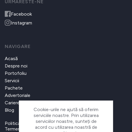
URMARESTE-NE
Facebook
Instagram
NAVIGARE
Acasă
Despre noi
Portofoliu
Servicii
Pachete
Advertoriale
Cariere
Cookie-urile ne ajută să oferim
Blog
serviciile noastre. Prin utilizarea
serviciilor noastre, sunteți de
Politica de confidențialitate
acord cu utilizarea noastră de
Termeni și condiții