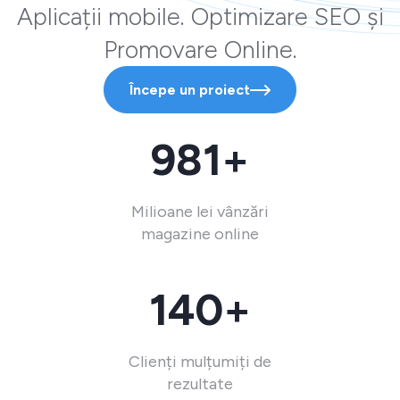
Aplicații mobile. Optimizare SEO și
Promovare Online.
Începe un proiect
981+
Milioane lei vânzări
magazine online
140+
Clienți mulțumiți de
rezultate