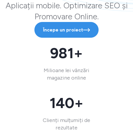
Aplicații mobile. Optimizare SEO și
Promovare Online.
Începe un proiect
981+
Milioane lei vânzări
magazine online
140+
Clienți mulțumiți de
rezultate