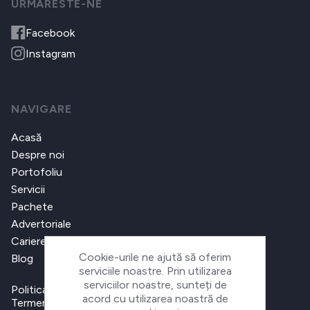
URMARESTE-NE
Facebook
Instagram
NAVIGARE
Acasă
Despre noi
Portofoliu
Servicii
Pachete
Advertoriale
Cariere
Cookie-urile ne ajută să oferim
Blog
serviciile noastre. Prin utilizarea
serviciilor noastre, sunteți de
Politica de confidențialitate
acord cu utilizarea noastră de
Termeni și condiții