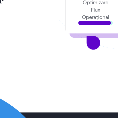
chipa Ecom Digital."
Optimizare
Flux
torul poenari.ro
Operațional