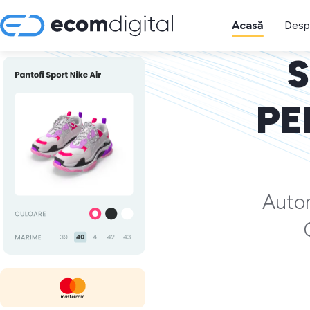
Acasă
Desp
S
PE
Autom