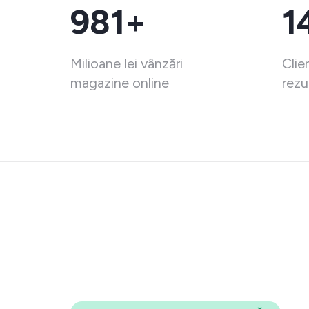
981+
1
Milioane lei vânzări
Clie
magazine online
rezu