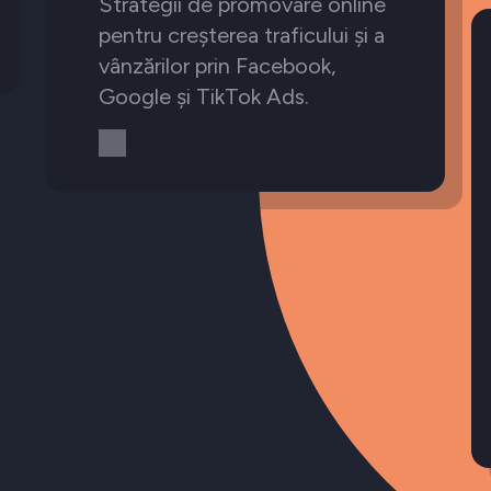
Strategii de promovare online
pentru creșterea traficului și a
vânzărilor prin Facebook,
Google și TikTok Ads.