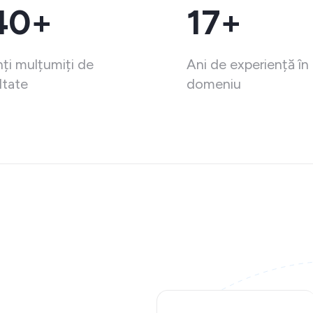
40+
17+
nți mulțumiți de
Ani de experiență în
ltate
domeniu