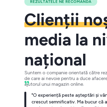
REZULTATELE NE RECOMANDĂ
Clienții no
media la ni
național
Suntem o companie orientată către rezu
de care ai nevoie pentru a duce afacere
ajutorul unui magazin online.
business-ul meu a crescut
"O experiență pest
iecare data cand investesc
crescut semnifica