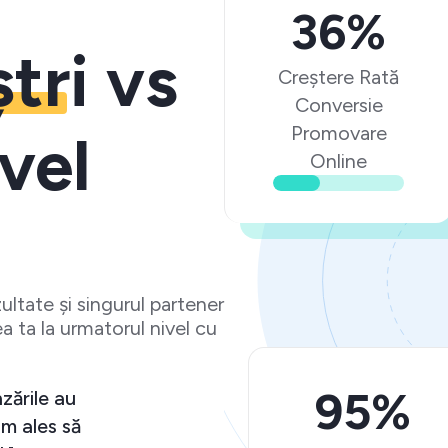
36%
ștri
vs
Creștere Rată
Conversie
Promovare
vel
Online
ltate și singurul partener
a ta la urmatorul nivel cu
95%
e așteptări și vânzările au
tiv. Ma bucur că am ales să