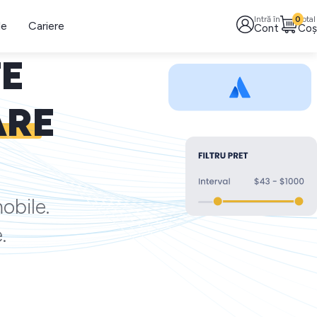
Intră în
0
Total
le
Cariere
Cont
Coș
TE
ARE
obile.
.