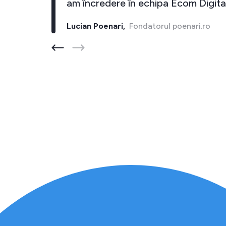
cel putin 10 inapoi."
am încredere în e
rul barber-store.ro
Lucian Poenari,
Fonda