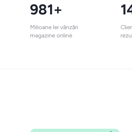
981+
1
Milioane lei vânzări
Clie
magazine online
rezu