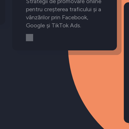
Strategii de promovare online
pentru creșterea traficului și a
vânzărilor prin Facebook,
Google și TikTok Ads.