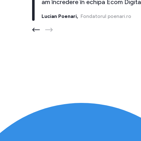
inapoi."
am încredere în echipa Ecom D
ore.ro
Lucian Poenari,
Fondatorul poenari