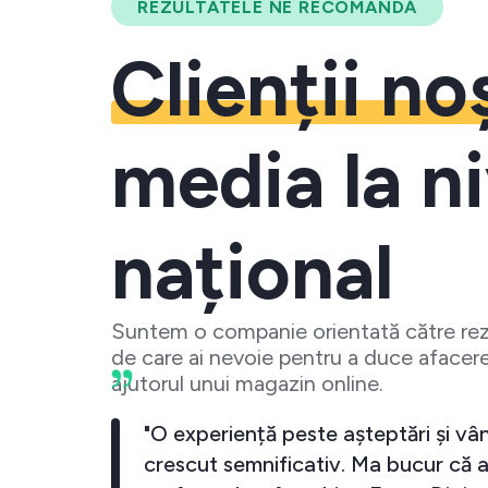
REZULTATELE NE RECOMANDĂ
Clienții no
media la ni
național
Suntem o companie orientată către rezu
de care ai nevoie pentru a duce afacere
ajutorul unui magazin online.
meu a crescut
"O experiență peste așteptări 
cand investesc
crescut semnificativ. Ma bucu