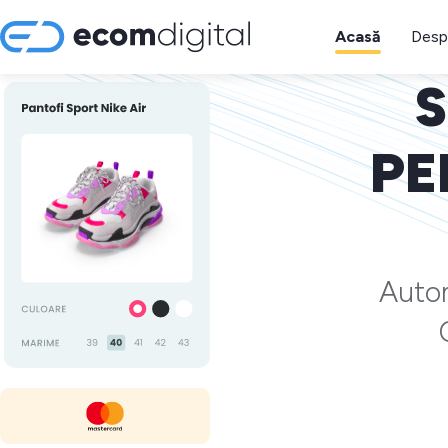
Acasă
Desp
S
PE
Autom