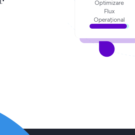
igital."
Optimizare
Flux
.ro
Operațional