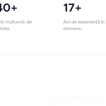
40+
17+
nți mulțumiți de
Ani de experiență în
ltate
domeniu