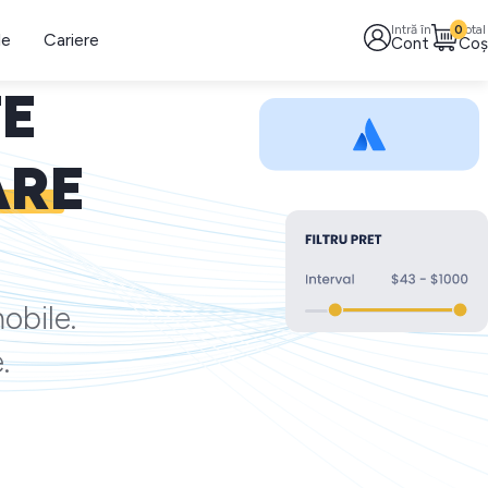
Intră în
0
Total
le
Cariere
Cont
Coș
TE
ARE
obile.
.