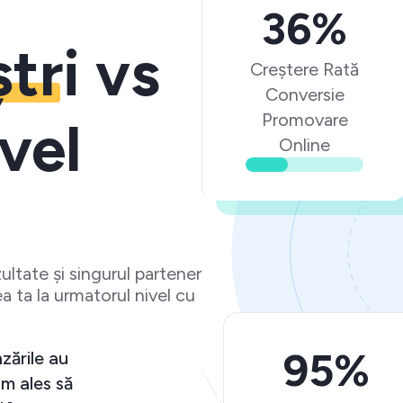
36%
ștri
vs
Creștere Rată
Conversie
Promovare
vel
Online
ltate și singurul partener
a ta la urmatorul nivel cu
95%
și vânzările au
r că am ales să