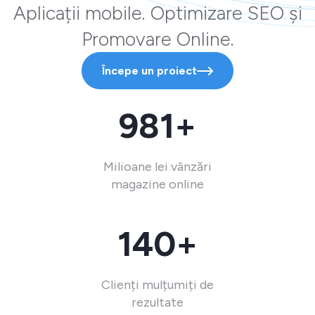
Aplicații mobile. Optimizare SEO și
Promovare Online.
Începe un proiect
981+
Milioane lei vânzări
magazine online
140+
Clienți mulțumiți de
rezultate