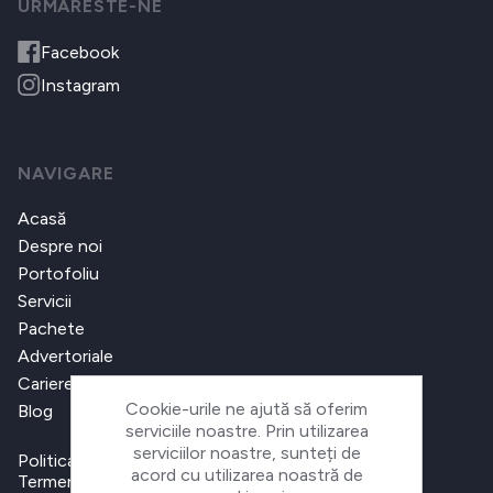
URMARESTE-NE
Facebook
Instagram
NAVIGARE
Acasă
Despre noi
Portofoliu
Servicii
Pachete
Advertoriale
Cariere
Cookie-urile ne ajută să oferim
Blog
serviciile noastre. Prin utilizarea
serviciilor noastre, sunteți de
Politica de confidențialitate
acord cu utilizarea noastră de
Termeni și condiții