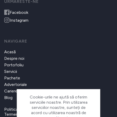
URMARESTE-NE
Facebook
Instagram
NAVIGARE
Acasă
Despre noi
Portofoliu
Servicii
Pachete
Advertoriale
Cariere
Cookie-urile ne ajută să oferim
Blog
serviciile noastre. Prin utilizarea
serviciilor noastre, sunteți de
Politica de confidențialitate
acord cu utilizarea noastră de
Termeni și condiții