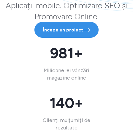
Aplicații mobile. Optimizare SEO și
Promovare Online.
Începe un proiect
981+
Milioane lei vânzări
magazine online
140+
Clienți mulțumiți de
rezultate