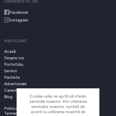
URMARESTE-NE
Facebook
Instagram
NAVIGARE
Acasă
Despre noi
Portofoliu
Servicii
Pachete
Advertoriale
Cariere
Cookie-urile ne ajută să oferim
Blog
serviciile noastre. Prin utilizarea
serviciilor noastre, sunteți de
Politica de confidențialitate
acord cu utilizarea noastră de
Termeni și condiții