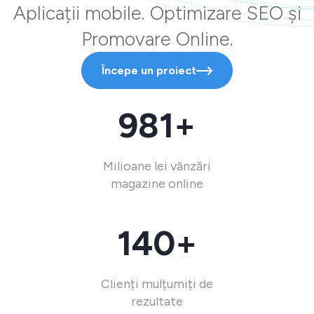
Aplicații mobile. Optimizare SEO și
Promovare Online.
Începe un proiect
981+
Milioane lei vânzări
magazine online
140+
Clienți mulțumiți de
rezultate