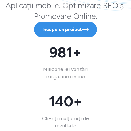
Aplicații mobile. Optimizare SEO și
Promovare Online.
Începe un proiect
981+
Milioane lei vânzări
magazine online
140+
Clienți mulțumiți de
rezultate