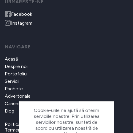
URMARESTE-NE
Facebook
Instagram
NAVIGARE
Acasă
Despre noi
Portofoliu
Servicii
Pachete
Advertoriale
Cariere
Cookie-urile ne ajută să oferim
Blog
serviciile noastre. Prin utilizarea
serviciilor noastre, sunteți de
Politica de confidențialitate
acord cu utilizarea noastră de
Termeni și condiții