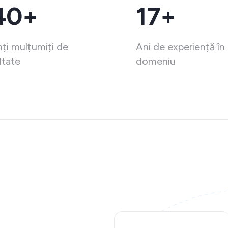
40+
17+
nți mulțumiți de
Ani de experiență în
ltate
domeniu