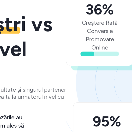
36%
ștri
vs
Creștere Rată
Conversie
Promovare
vel
Online
ltate și singurul partener
a ta la urmatorul nivel cu
95%
și vânzările au
r că am ales să