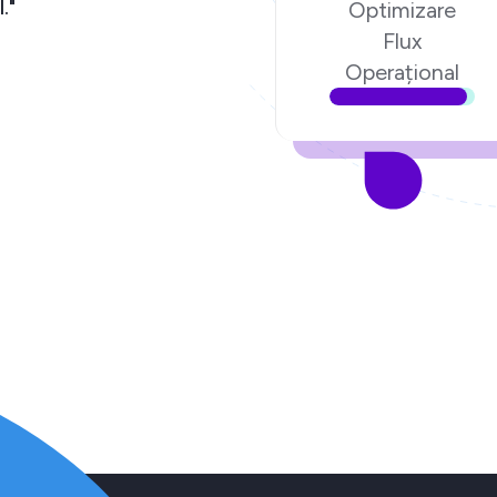
igital."
Optimizare
Flux
.ro
Operațional