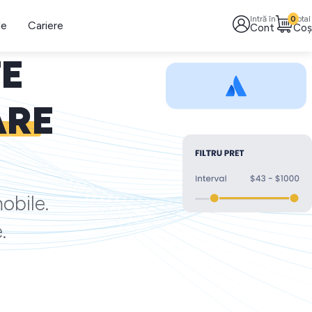
Intră în
0
Total
le
Cariere
Cont
Coș
TE
ARE
obile.
.