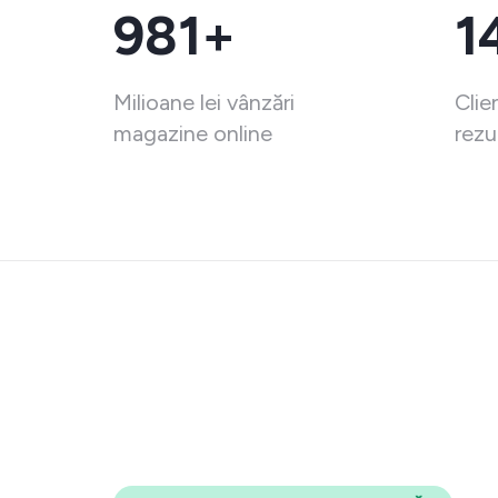
981+
1
Milioane lei vânzări
Clie
magazine online
rezu