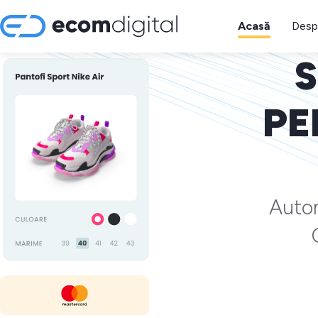
Acasă
Desp
S
PE
Autom