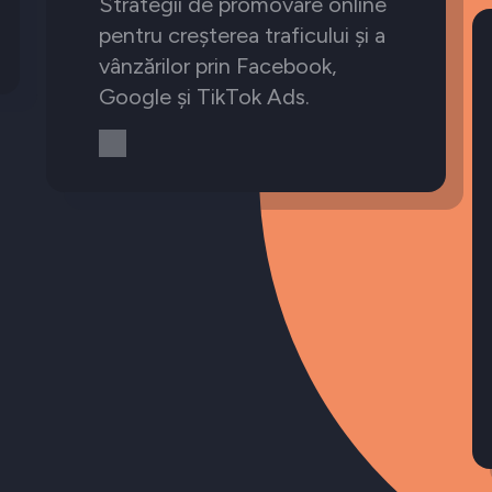
Strategii de promovare online
pentru creșterea traficului și a
vânzărilor prin Facebook,
Google și TikTok Ads.