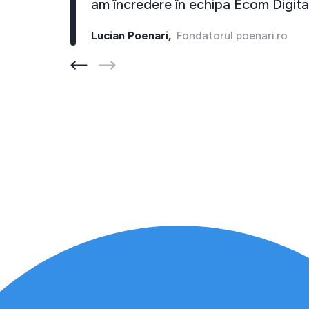
inapoi."
am încredere în echipa Ecom D
ore.ro
Lucian Poenari,
Fondatorul poenari