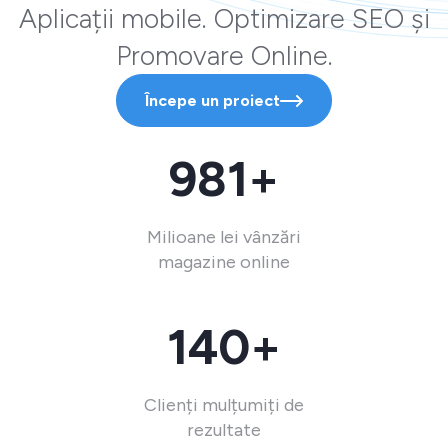
Aplicații mobile. Optimizare SEO și
Promovare Online.
Începe un proiect
981+
Milioane lei vânzări
magazine online
140+
Clienți mulțumiți de
rezultate