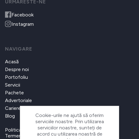
URMARESTE-NE
Facebook
Instagram
NAVIGARE
Acasă
Despre noi
Portofoliu
Servicii
Pachete
Advertoriale
Cariere
Cookie-urile ne ajută să oferim
Blog
serviciile noastre. Prin utilizarea
serviciilor noastre, sunteți de
Politica de confidențialitate
acord cu utilizarea noastră de
Termeni și condiții