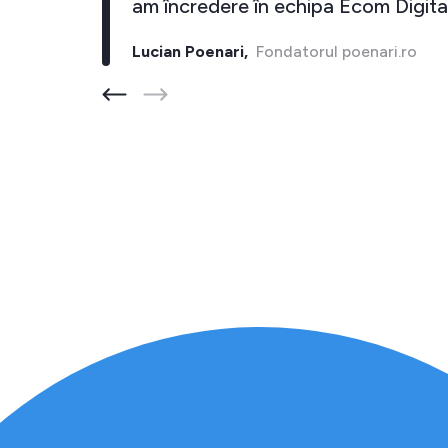
un Euro imi aduce cel putin 10 inapoi."
Cristi Bostan,
Fondatorul barber-store.ro