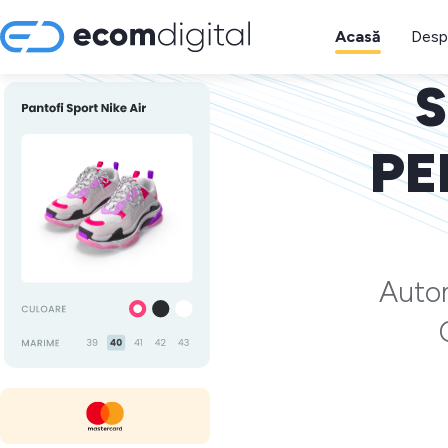
Acasă
Desp
S
PE
Autom