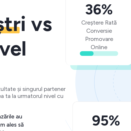
36%
ștri
vs
Creștere Rată
Conversie
Promovare
vel
Online
ltate și singurul partener
a ta la urmatorul nivel cu
95%
"O experiență peste așteptări și vânzările au
crescut semnificativ. Ma bucur că am ales să