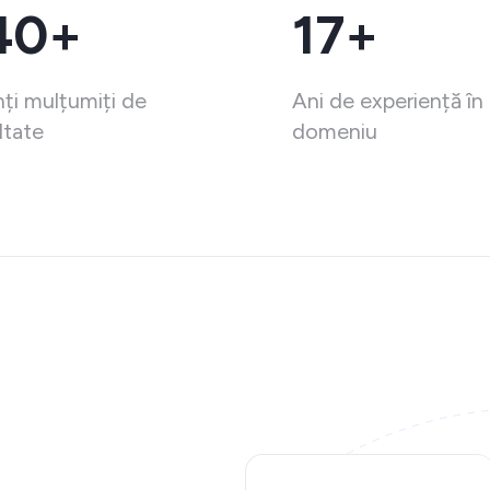
40+
17+
nți mulțumiți de
Ani de experiență în
ltate
domeniu