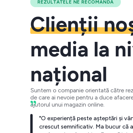
REZULTATELE NE RECOMANDĂ
Clienții no
media la ni
național
Suntem o companie orientată către rezu
de care ai nevoie pentru a duce afacere
ajutorul unui magazin online.
"Cu Ecom Digital business-ul meu a crescut
exponential. De fiecare data cand investesc