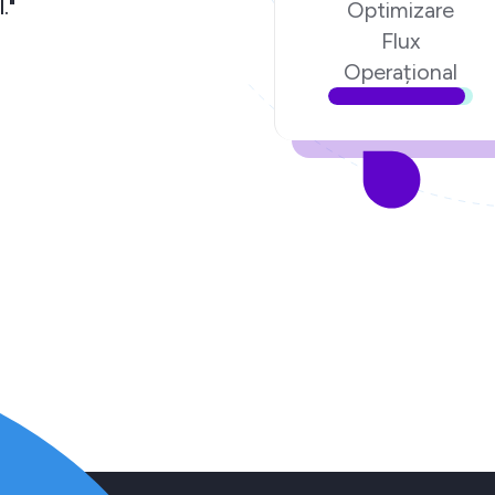
am încredere în echipa Ecom Digital."
Optimizare
Flux
Lucian Poenari,
Fondatorul poenari.ro
Operațional