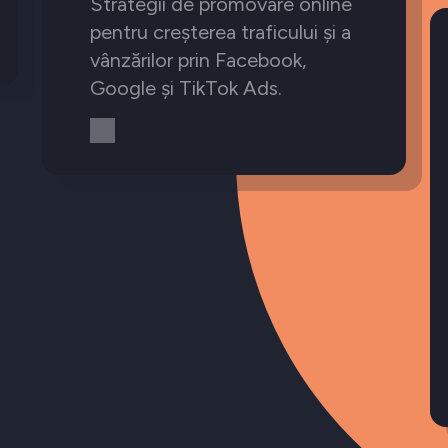
Strategii de promovare online
pentru creșterea traficului și a
vânzărilor prin Facebook,
Google și TikTok Ads.