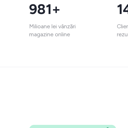
981+
1
Milioane lei vânzări
Clie
magazine online
rezu