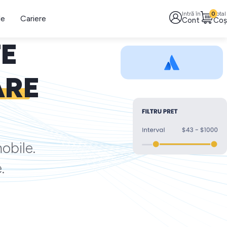
Intră în
0
Total
le
Cariere
Cont
Coș
TE
ARE
obile.
.