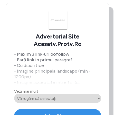
Advertorial Site
Acasatv.protv.ro
- Maxim 3 link-uri dofollow
- Fară link in primul paragraf
- Cu diacritice
- Imagine principala landscape (min -
1200px)
- Imagini acceptate intre 1 si 5
Vezi mai mult
Restrictii articole bet/casino:
* Exclus mentionarea cuvintelor: bonus,
rotiri gratuite, rotiri fara depunere.