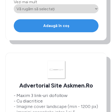
Vezi mai mult
Restrictii articole bet/casino:
* Exclus mentionarea cuvintelor: bonus,
rotiri gratuite, rotiri fara depunere.
Adaugă în coș
Advertorial Site Askmen.ro
- Maxim 3 link-uri dofollow
- Cu diacritice
- Imagine cover landscape (min - 1200 px)