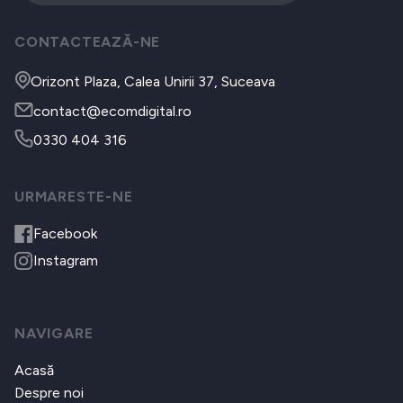
CONTACTEAZĂ-NE
Orizont Plaza, Calea Unirii 37, Suceava
contact@ecomdigital.ro
0330 404 316
URMARESTE-NE
Facebook
Instagram
NAVIGARE
Acasă
Despre noi