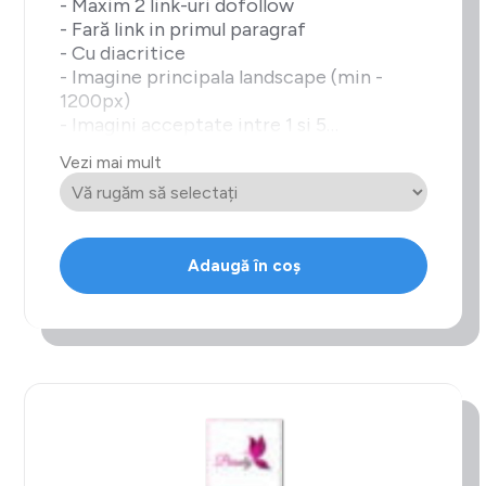
- Maxim 2 link-uri dofollow
- Fară link in primul paragraf
- Cu diacritice
- Imagine principala landscape (min -
1200px)
- Imagini acceptate intre 1 si 5
Vezi mai mult
Restrictii:
X Servicii funerare
X CBD
X Branding personal
Adaugă în coș
X Masaj erotic
Restrictii articole bet/casino:
* Exclus articole care indeamna la joc
* Exclus mentionarea cuvintelor: bonus,
rotiri gratuite, rotiri fara depunere,
jocuri, gratis
* Articolele trebuie sa fie insotite