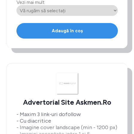
Vezi mai mult
Restrictii articole bet/casino:
* Exclus mentionarea cuvintelor: bonus,
rotiri gratuite, rotiri fara depunere.
Adaugă în coș
Advertorial Site Askmen.ro
- Maxim 3 link-uri dofollow
- Cu diacritice
- Imagine cover landscape (min - 1200 px)