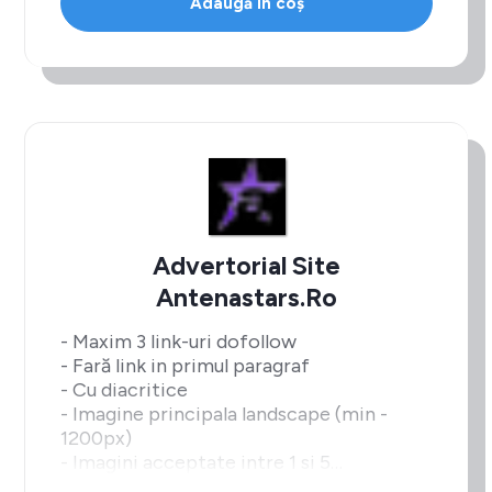
Adaugă în coș
Advertorial Site
Antenastars.ro
- Maxim 3 link-uri dofollow
- Fară link in primul paragraf
- Cu diacritice
- Imagine principala landscape (min -
1200px)
- Imagini acceptate intre 1 si 5