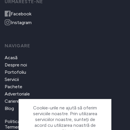
URMARESTE-NE
Facebook
Instagram
NAVIGARE
Acasă
Despre noi
Portofoliu
Servicii
Pachete
Advertoriale
Cariere
Cookie-urile ne ajută să oferim
Blog
serviciile noastre. Prin utilizarea
serviciilor noastre, sunteți de
Politica de confidențialitate
acord cu utilizarea noastră de
Termeni și condiții