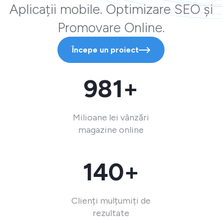
Aplicații mobile. Optimizare SEO și
Promovare Online.
Începe un proiect
981+
Milioane lei vânzări
magazine online
140+
Clienți mulțumiți de
rezultate