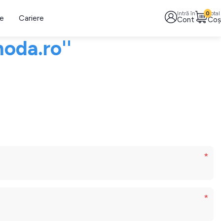
Intră în
0
Total
le
Cariere
Cont
Coș
moda.ro
*
*