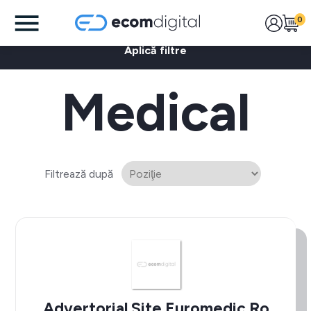
0
Aplică filtre
Medical
Filtrează după
Advertorial Site Euromedic.ro