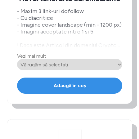
- Maxim 3 link-uri dofollow
- Cu diacritice
- Imagine cover landscape (min - 1200 px)
- Imagini acceptate intre 1 si 5
! Daca este Articol din domeniul Crypto
intra la
Vezi mai mult
pretul de Bet/Casino
Adaugă în coș