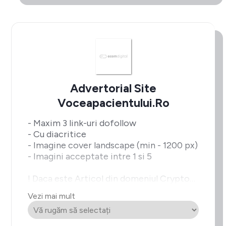
Advertorial Site
Voceapacientului.ro
- Maxim 3 link-uri dofollow
- Cu diacritice
- Imagine cover landscape (min - 1200 px)
- Imagini acceptate intre 1 si 5
! Daca este Articol din domeniul Crypto
intra la
Vezi mai mult
pretul de Bet/Casino