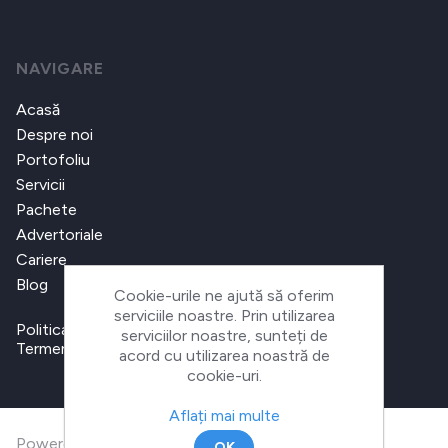
NAVIGARE
Acasă
Despre noi
Portofoliu
Servicii
Pachete
Advertoriale
Cariere
Blog
Cookie-urile ne ajută să oferim
serviciile noastre. Prin utilizarea
Politica de confidențialitate
serviciilor noastre, sunteți de
Termeni și condiții
acord cu utilizarea noastră de
cookie-uri.
Aflați mai multe
Powered by
nopCommerce
OK