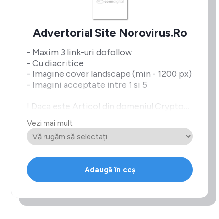
Advertorial Site Norovirus.ro
- Maxim 3 link-uri dofollow
- Cu diacritice
- Imagine cover landscape (min - 1200 px)
- Imagini acceptate intre 1 si 5
! Daca este Articol din domeniul Crypto
intra la
Vezi mai mult
pretul de Bet/Casino
Adaugă în coș