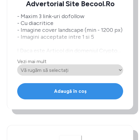
Advertorial Site Becool.ro
- Maxim 3 link-uri dofollow
- Cu diacritice
- Imagine cover landscape (min - 1200 px)
- Imagini acceptate intre 1 si 5
! Daca este Articol din domeniul Crypto
intra la
Vezi mai mult
pretul de Bet/Casino
Adaugă în coș