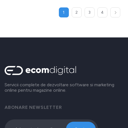
1
2
3
4
Servicii complete de dezvoltare software si marketing
online pentru magazine online.
ABONARE NEWSLETTER