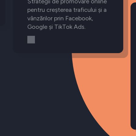
Strategii de promovare online
pentru creșterea traficului și a
vânzărilor prin Facebook,
Google și TikTok Ads.