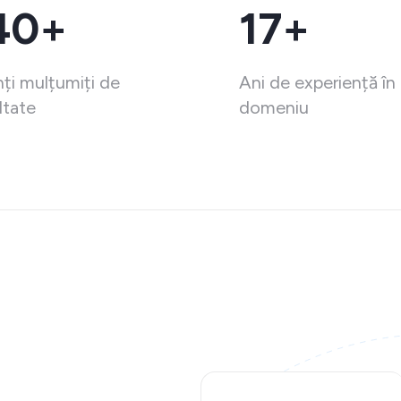
40+
17+
nți mulțumiți de
Ani de experiență în
ltate
domeniu