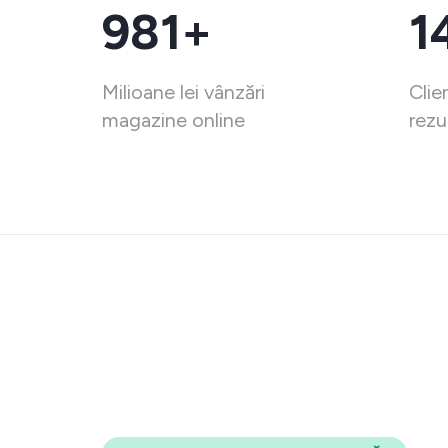
981+
1
Milioane lei vânzări
Clie
magazine online
rezu