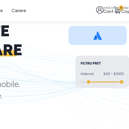
Intră în
0
Total
le
Cariere
Cont
Coș
TE
ARE
obile.
.