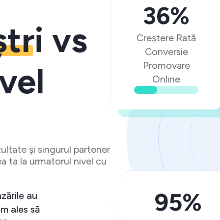
36%
ștri
vs
Creștere Rată
Conversie
Promovare
vel
Online
ltate și singurul partener
a ta la urmatorul nivel cu
95%
zările au
m ales să