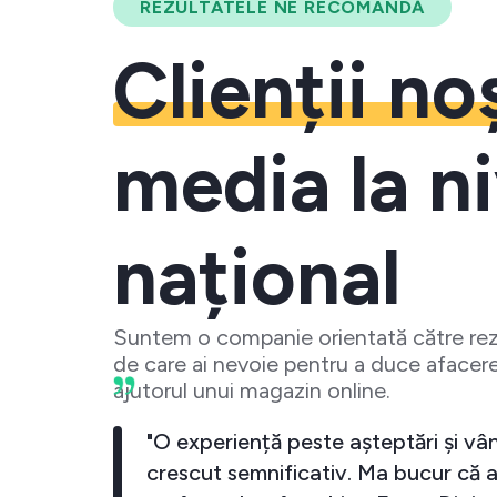
REZULTATELE NE RECOMANDĂ
Clienții no
media la ni
național
Suntem o companie orientată către rezu
de care ai nevoie pentru a duce afacere
ajutorul unui magazin online.
 crescut
"O experiență peste așteptări și vân
investesc
crescut semnificativ. Ma bucur că a