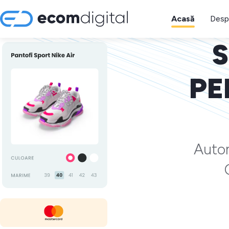
Acasă
Desp
S
PE
Autom