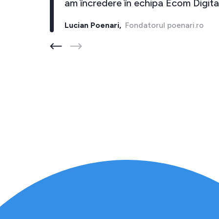
i."
am încredere în echipa Ecom Digital
Lucian Poenari,
Fondatorul poenari.ro