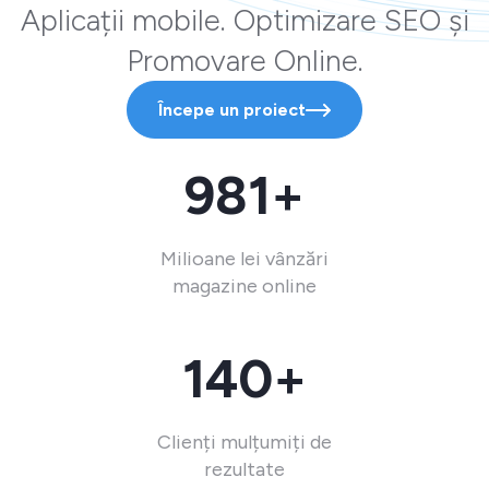
Aplicații mobile. Optimizare SEO și
Promovare Online.
Începe un proiect
981+
Milioane lei vânzări
magazine online
140+
Clienți mulțumiți de
rezultate