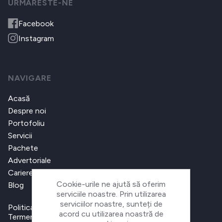
URMARESTE-NE
Facebook
Instagram
NAVIGARE
Acasă
Despre noi
Portofoliu
Servicii
Pachete
Advertoriale
Cariere
Cookie-urile ne ajută să oferim
Blog
serviciile noastre. Prin utilizarea
serviciilor noastre, sunteți de
Politica de confidențialitate
acord cu utilizarea noastră de
Termeni și condiții