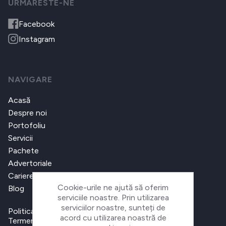
URMARESTE-NE
Facebook
Instagram
NAVIGARE
Acasă
Despre noi
Portofoliu
Servicii
Pachete
Advertoriale
Cariere
Cookie-urile ne ajută să oferim
Blog
serviciile noastre. Prin utilizarea
serviciilor noastre, sunteți de
Politica de confidențialitate
acord cu utilizarea noastră de
Termeni și condiții