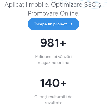
Aplicații mobile. Optimizare SEO și
Promovare Online.
Începe un proiect
981+
Milioane lei vânzări
magazine online
140+
Clienți mulțumiți de
rezultate