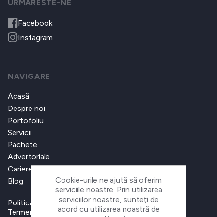
URMARESTE-NE
Facebook
Instagram
NAVIGARE
Acasă
Despre noi
Portofoliu
Servicii
Pachete
Advertoriale
Cariere
Cookie-urile ne ajută să oferim
Blog
serviciile noastre. Prin utilizarea
serviciilor noastre, sunteți de
Politica de confidențialitate
acord cu utilizarea noastră de
Termeni și condiții