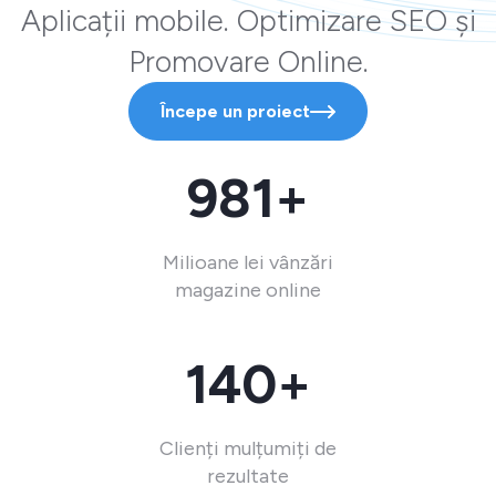
Aplicații mobile. Optimizare SEO și
Promovare Online.
Începe un proiect
981+
Milioane lei vânzări
magazine online
140+
Clienți mulțumiți de
rezultate