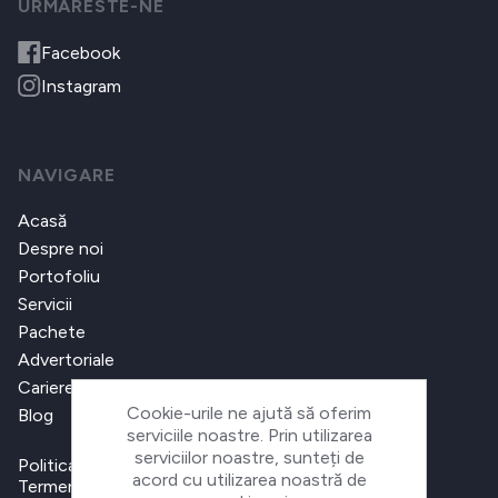
URMARESTE-NE
Facebook
Instagram
NAVIGARE
Acasă
Despre noi
Portofoliu
Servicii
Pachete
Advertoriale
Cariere
Cookie-urile ne ajută să oferim
Blog
serviciile noastre. Prin utilizarea
serviciilor noastre, sunteți de
Politica de confidențialitate
acord cu utilizarea noastră de
Termeni și condiții