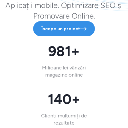
Aplicații mobile. Optimizare SEO și
Promovare Online.
Începe un proiect
981+
Milioane lei vânzări
magazine online
140+
Clienți mulțumiți de
rezultate