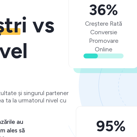
36%
ștri
vs
Creștere Rată
Conversie
Promovare
vel
Online
ltate și singurul partener
a ta la urmatorul nivel cu
95%
zările au
m ales să