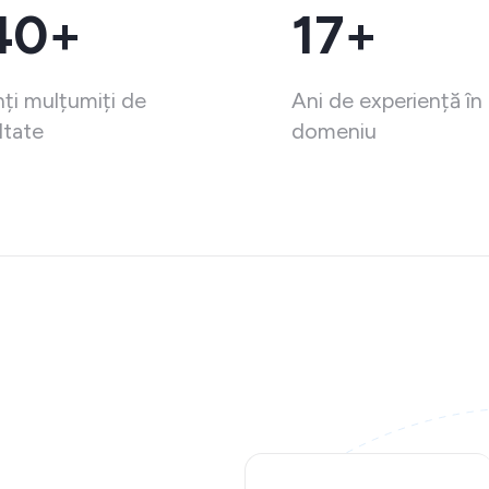
40+
17+
nți mulțumiți de
Ani de experiență în
ltate
domeniu