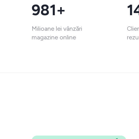
981+
1
Milioane lei vânzări
Clie
magazine online
rezu