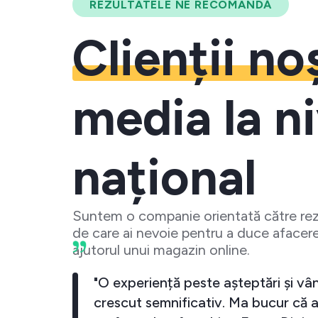
REZULTATELE NE RECOMANDĂ
Clienții no
media la ni
național
Suntem o companie orientată către rezu
de care ai nevoie pentru a duce afacere
ajutorul unui magazin online.
 crescut
"O experiență peste așteptări și vân
investesc
crescut semnificativ. Ma bucur că a