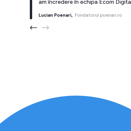
i."
am încredere în echipa Ecom Digital
Lucian Poenari,
Fondatorul poenari.ro