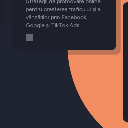
Strategii de promovare online
pentru creșterea traficului și a
vânzărilor prin Facebook,
Google și TikTok Ads.