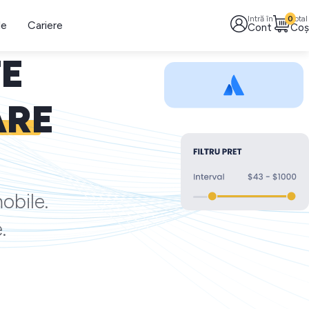
Intră în
0
Total
le
Cariere
Cont
Coș
TE
ARE
obile.
.