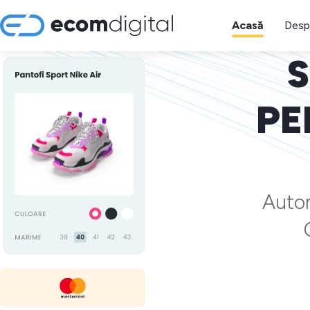
Acasă
Desp
S
PE
Autom