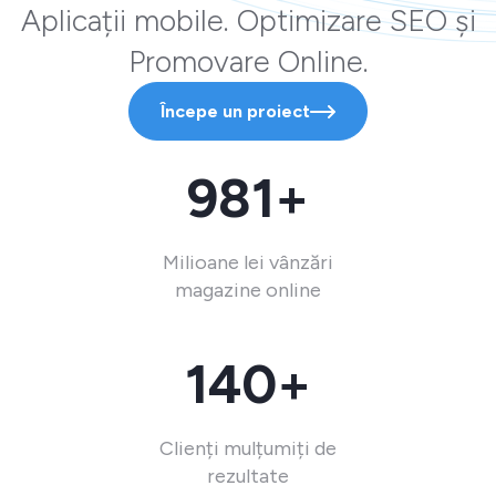
Aplicații mobile. Optimizare SEO și
Promovare Online.
Începe un proiect
981+
Milioane lei vânzări
magazine online
140+
Clienți mulțumiți de
rezultate