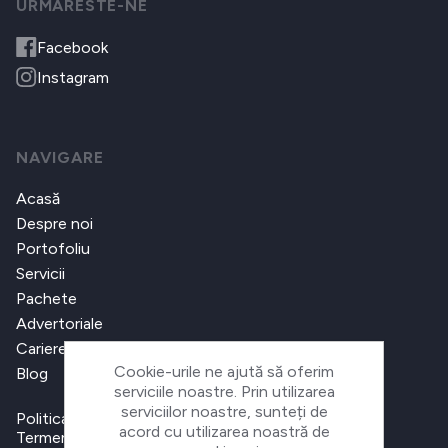
URMARESTE-NE
Facebook
Instagram
NAVIGARE
Acasă
Despre noi
Portofoliu
Servicii
Pachete
Advertoriale
Cariere
Cookie-urile ne ajută să oferim
Blog
serviciile noastre. Prin utilizarea
serviciilor noastre, sunteți de
Politica de confidențialitate
acord cu utilizarea noastră de
Termeni și condiții