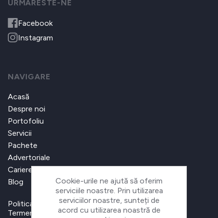
URMARESTE-NE
Facebook
Instagram
NAVIGARE
Acasă
Despre noi
Portofoliu
Servicii
Pachete
Advertoriale
Cariere
Cookie-urile ne ajută să oferim
Blog
serviciile noastre. Prin utilizarea
serviciilor noastre, sunteți de
Politica de confidențialitate
acord cu utilizarea noastră de
Termeni și condiții