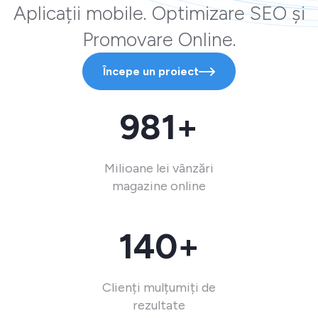
Aplicații mobile. Optimizare SEO și
Promovare Online.
Începe un proiect
981+
Milioane lei vânzări
magazine online
140+
Clienți mulțumiți de
rezultate