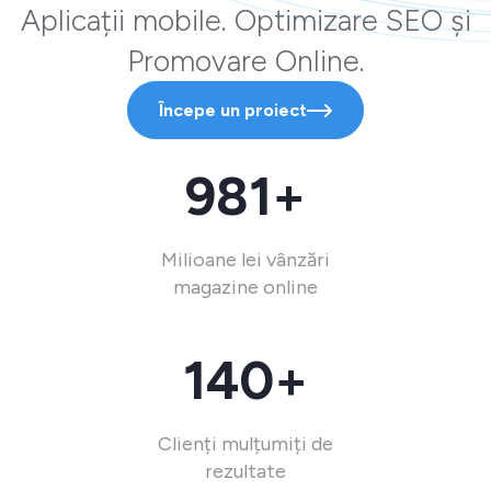
Aplicații mobile. Optimizare SEO și
Promovare Online.
Începe un proiect
981+
Milioane lei vânzări
magazine online
140+
Clienți mulțumiți de
rezultate