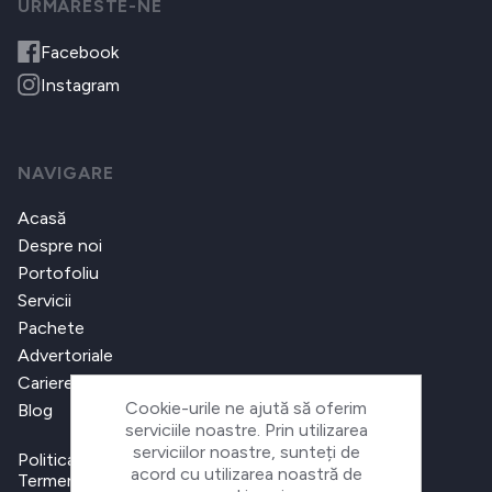
URMARESTE-NE
Facebook
Instagram
NAVIGARE
Acasă
Despre noi
Portofoliu
Servicii
Pachete
Advertoriale
Cariere
Cookie-urile ne ajută să oferim
Blog
serviciile noastre. Prin utilizarea
serviciilor noastre, sunteți de
Politica de confidențialitate
acord cu utilizarea noastră de
Termeni și condiții