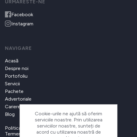
URMARESTE-NE
Facebook
Instagram
NAVIGARE
Acasă
Despre noi
Portofoliu
Servicii
Pachete
Advertoriale
Cariere
Cookie-urile ne ajută să oferim
Blog
serviciile noastre. Prin utilizarea
serviciilor noastre, sunteți de
Politica de confidențialitate
acord cu utilizarea noastră de
Termeni și condiții