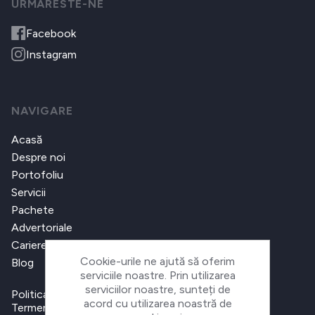
URMARESTE-NE
Facebook
Instagram
NAVIGARE
Acasă
Despre noi
Portofoliu
Servicii
Pachete
Advertoriale
Cariere
Cookie-urile ne ajută să oferim
Blog
serviciile noastre. Prin utilizarea
serviciilor noastre, sunteți de
Politica de confidențialitate
acord cu utilizarea noastră de
Termeni și condiții