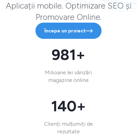
Aplicații mobile. Optimizare SEO și
Promovare Online.
Începe un proiect
981+
Milioane lei vânzări
magazine online
140+
Clienți mulțumiți de
rezultate