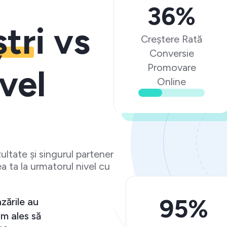
36%
ștri
vs
Creștere Rată
Conversie
Promovare
vel
Online
ltate și singurul partener
a ta la urmatorul nivel cu
95%
și vânzările au
r că am ales să