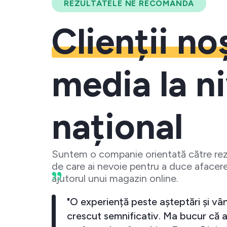
REZULTATELE NE RECOMANDĂ
Clienții no
media la ni
național
Suntem o companie orientată către rezu
de care ai nevoie pentru a duce afacere
ajutorul unui magazin online.
meu a crescut
"O experiență peste așteptări 
cand investesc
crescut semnificativ. Ma bucu