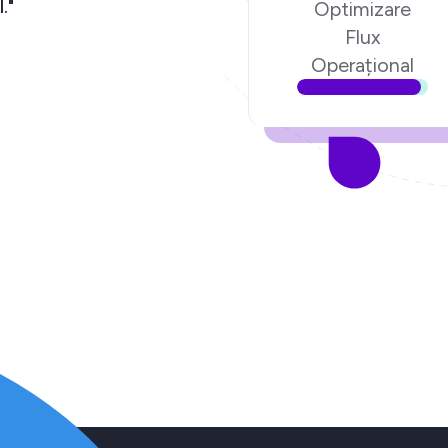
igital."
Optimizare
Flux
.ro
Operațional