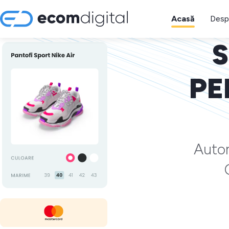
Acasă
Desp
S
PE
Autom