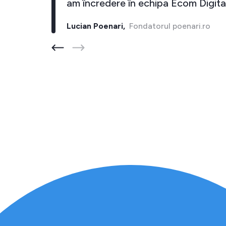
inapoi."
am încredere în echipa Ecom D
ore.ro
Lucian Poenari,
Fondatorul poenari