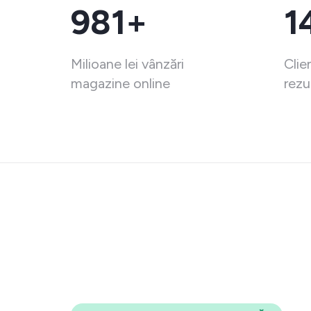
981+
1
Milioane lei vânzări
Clie
magazine online
rezu