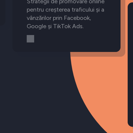
Strategii de promovare online
pentru creșterea traficului și a
vânzărilor prin Facebook,
Google și TikTok Ads.