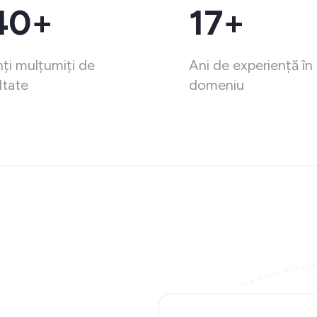
40+
17+
nți mulțumiți de
Ani de experiență în
ltate
domeniu