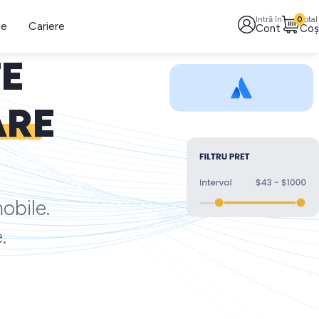
Intră în
0
Total
le
Cariere
Cont
Coș
TE
ARE
obile.
.