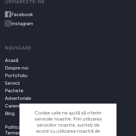
URMARESTE-NE
Facebook
Instagram
NAVIGARE
Acasă
Despre noi
Portofoliu
Servicii
Pachete
Advertoriale
Cariere
Cookie-urile ne ajută să oferim
Blog
serviciile noastre. Prin utilizarea
serviciilor noastre, sunteți de
Politica de confidențialitate
acord cu utilizarea noastră de
Termeni și condiții