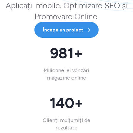
Aplicații mobile. Optimizare SEO și
Promovare Online.
Începe un proiect
981+
Milioane lei vânzări
magazine online
140+
Clienți mulțumiți de
rezultate