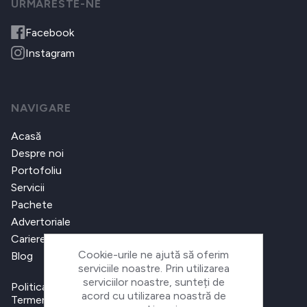
URMARESTE-NE
Facebook
Instagram
NAVIGARE
Acasă
Despre noi
Portofoliu
Servicii
Pachete
Advertoriale
Cariere
Cookie-urile ne ajută să oferim
Blog
serviciile noastre. Prin utilizarea
serviciilor noastre, sunteți de
Politica de confidențialitate
acord cu utilizarea noastră de
Termeni și condiții