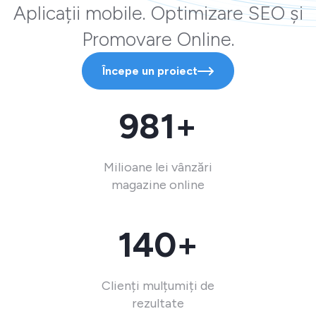
Aplicații mobile. Optimizare SEO și
Promovare Online.
Începe un proiect
981+
Milioane lei vânzări
magazine online
140+
Clienți mulțumiți de
rezultate