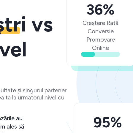
36%
ștri
vs
Creștere Rată
Conversie
Promovare
vel
Online
ltate și singurul partener
a ta la urmatorul nivel cu
95%
zările au
m ales să