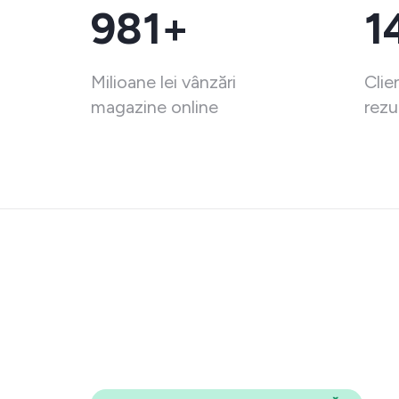
981+
1
Milioane lei vânzări
Clie
magazine online
rezu