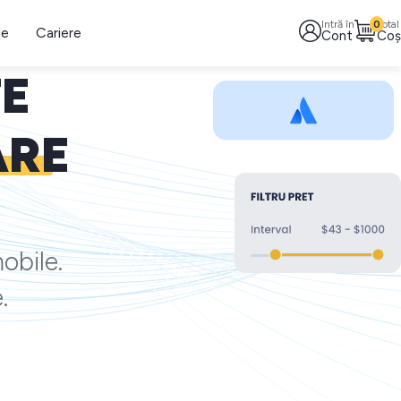
Intră în
0
Total
le
Cariere
Cont
Coș
TE
ARE
obile.
.