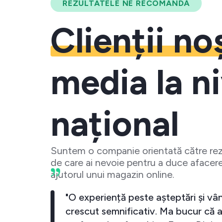
REZULTATELE NE RECOMANDĂ
Clienții no
media la ni
național
Suntem o companie orientată către rezu
de care ai nevoie pentru a duce afacere
ajutorul unui magazin online.
 crescut
"O experiență peste așteptări și vân
investesc
crescut semnificativ. Ma bucur că a