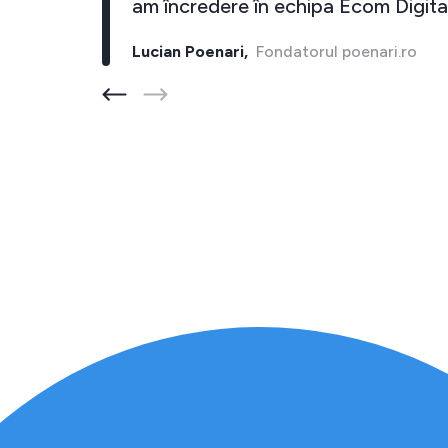
i."
am încredere în echipa Ecom Digital
Lucian Poenari,
Fondatorul poenari.ro