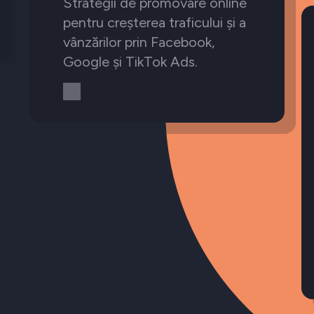
Strategii de promovare online
pentru creșterea traficului și a
vânzărilor prin Facebook,
Google și TikTok Ads.