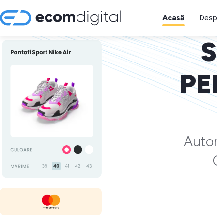
Acasă
Desp
S
PE
Autom