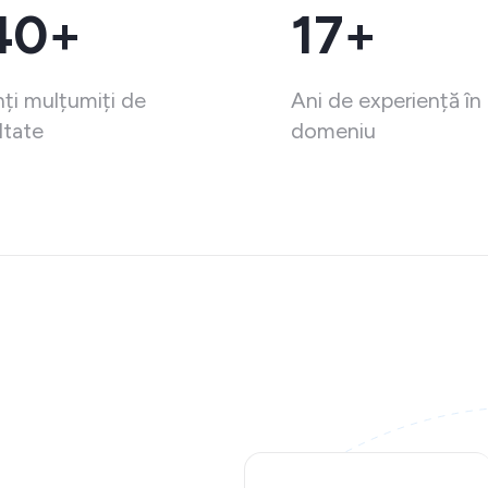
40+
17+
nți mulțumiți de
Ani de experiență în
ltate
domeniu