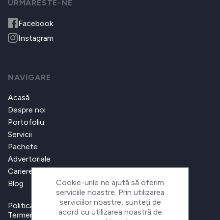
URMARESTE-NE
Facebook
Instagram
NAVIGARE
Acasă
Despre noi
Portofoliu
Servicii
Pachete
Advertoriale
Cariere
Cookie-urile ne ajută să oferim
Blog
serviciile noastre. Prin utilizarea
serviciilor noastre, sunteți de
Politica de confidențialitate
acord cu utilizarea noastră de
Termeni și condiții