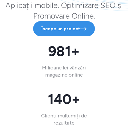
Aplicații mobile. Optimizare SEO și
Promovare Online.
Începe un proiect
981+
Milioane lei vânzări
magazine online
140+
Clienți mulțumiți de
rezultate