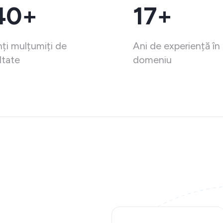
40+
17+
nți mulțumiți de
Ani de experiență în
ltate
domeniu