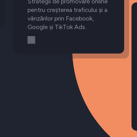
Strategii de promovare online
pentru creșterea traficului și a
vânzărilor prin Facebook,
Google și TikTok Ads.