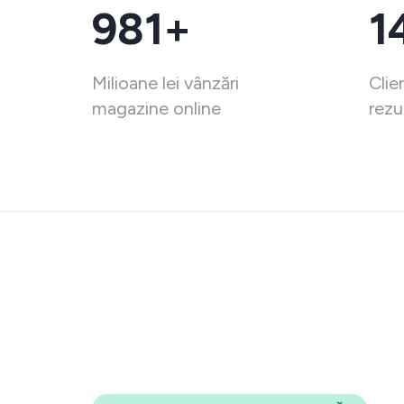
981+
1
Milioane lei vânzări
Clie
magazine online
rezu