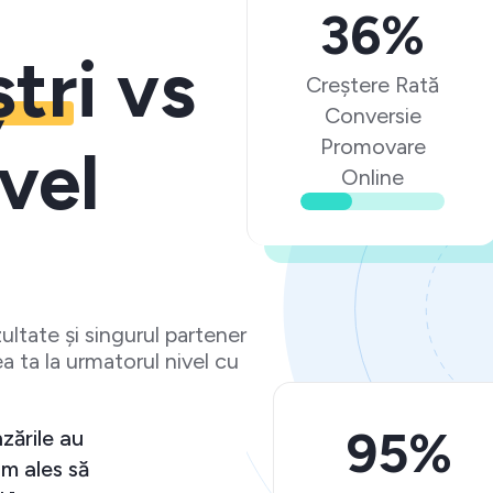
36%
ștri
vs
Creștere Rată
Conversie
Promovare
vel
Online
ltate și singurul partener
a ta la urmatorul nivel cu
95%
ă peste așteptări și vânzările au
nificativ. Ma bucur că am ales să