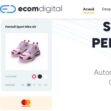
Acasă
Desp
S
PE
Autom