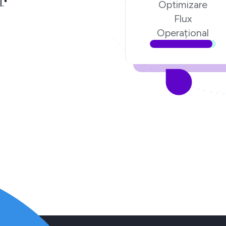
e în echipa Ecom Digital."
Optimizare
Flux
i,
Fondatorul poenari.ro
Operațional