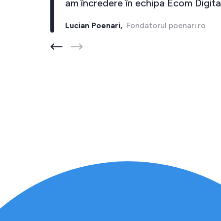
aduce cel putin 10 inapoi."
am încreder
Fondatorul barber-store.ro
Lucian Poenar