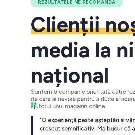
REZULTATELE NE RECOMANDĂ
Clienții no
media la ni
național
Suntem o companie orientată către rezu
de care ai nevoie pentru a duce afacere
ajutorul unui magazin online.
gital business-ul meu a crescut
"O experienț
. De fiecare data cand investesc
crescut sem