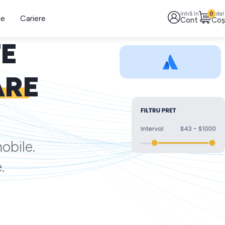
Intră în
0
Total
le
Cariere
Cont
Coș
TE
ARE
obile.
.