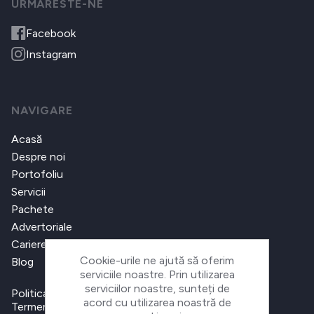
URMARESTE-NE
Facebook
Instagram
NAVIGARE
Acasă
Despre noi
Portofoliu
Servicii
Pachete
Advertoriale
Cariere
Cookie-urile ne ajută să oferim
Blog
serviciile noastre. Prin utilizarea
serviciilor noastre, sunteți de
Politica de confidențialitate
acord cu utilizarea noastră de
Termeni și condiții