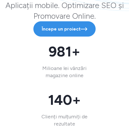
Aplicații mobile. Optimizare SEO și
Promovare Online.
Începe un proiect
981+
Milioane lei vânzări
magazine online
140+
Clienți mulțumiți de
rezultate