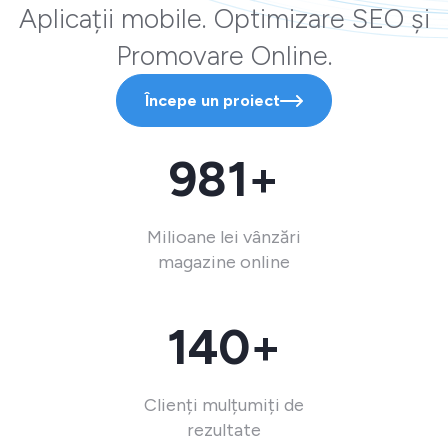
Aplicații mobile. Optimizare SEO și
Promovare Online.
Începe un proiect
981+
Milioane lei vânzări
magazine online
140+
Clienți mulțumiți de
rezultate