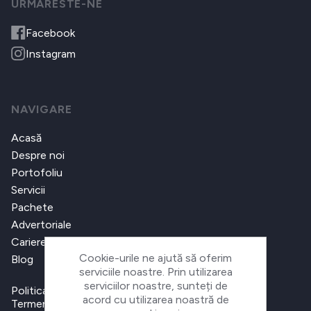
URMARESTE-NE
Facebook
Instagram
NAVIGARE
Acasă
Despre noi
Portofoliu
Servicii
Pachete
Advertoriale
Cariere
Cookie-urile ne ajută să oferim
Blog
serviciile noastre. Prin utilizarea
serviciilor noastre, sunteți de
Politica de confidențialitate
acord cu utilizarea noastră de
Termeni și condiții