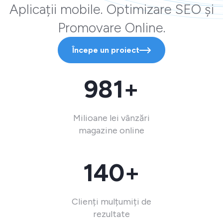
Aplicații mobile. Optimizare SEO și
Promovare Online.
Începe un proiect
981+
Milioane lei vânzări
magazine online
140+
Clienți mulțumiți de
rezultate