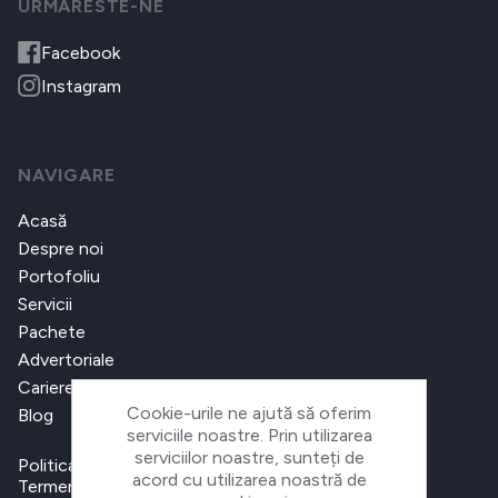
URMARESTE-NE
Facebook
Instagram
NAVIGARE
Acasă
Despre noi
Portofoliu
Servicii
Pachete
Advertoriale
Cariere
Cookie-urile ne ajută să oferim
Blog
serviciile noastre. Prin utilizarea
serviciilor noastre, sunteți de
Politica de confidențialitate
acord cu utilizarea noastră de
Termeni și condiții