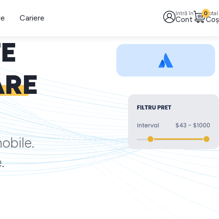
Intră în
0
Total
le
Cariere
Cont
Coș
TE
ARE
obile.
.