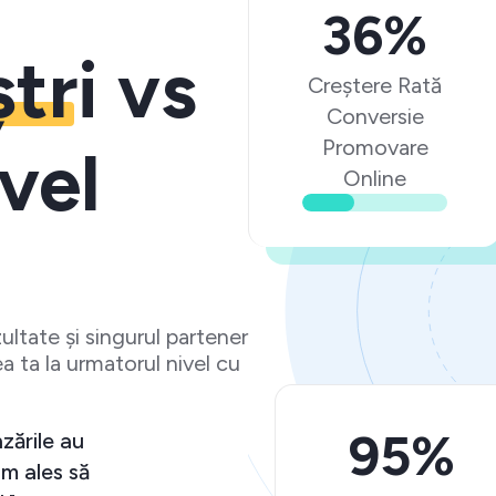
36%
ștri
vs
Creștere Rată
Conversie
Promovare
vel
Online
ltate și singurul partener
a ta la urmatorul nivel cu
95%
zările au
m ales să