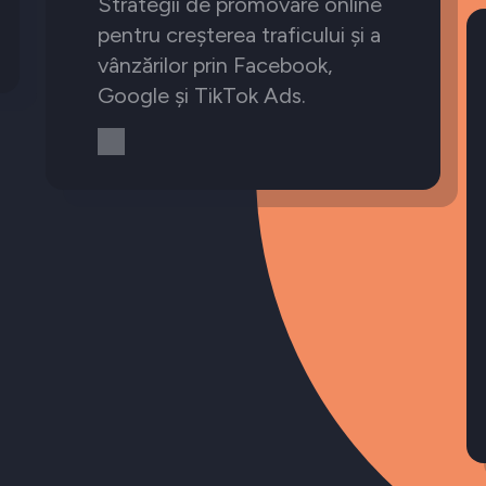
Strategii de promovare online
pentru creșterea traficului și a
vânzărilor prin Facebook,
Google și TikTok Ads.