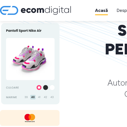
Acasă
Desp
S
PE
Autom