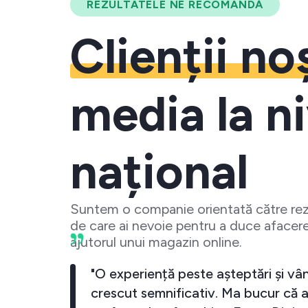
REZULTATELE NE RECOMANDĂ
Clienții no
media la ni
național
Suntem o companie orientată către rezu
de care ai nevoie pentru a duce afacere
ajutorul unui magazin online.
 crescut
"O experiență peste așteptări și vân
investesc
crescut semnificativ. Ma bucur că a