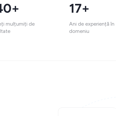
40+
17+
nți mulțumiți de
Ani de experiență în
ltate
domeniu