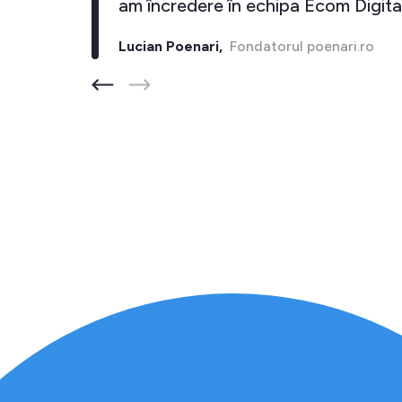
i."
am încredere în echipa Ecom Digital
Lucian Poenari,
Fondatorul poenari.ro