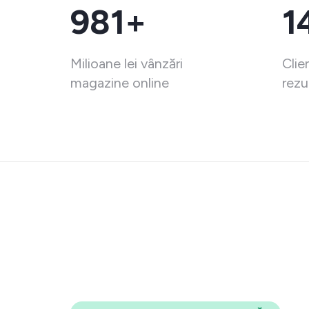
981+
1
Milioane lei vânzări
Clie
magazine online
rezu