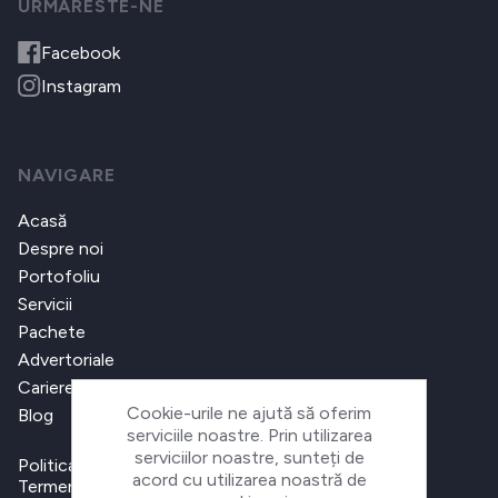
URMARESTE-NE
Facebook
Instagram
NAVIGARE
Acasă
Despre noi
Portofoliu
Servicii
Pachete
Advertoriale
Cariere
Cookie-urile ne ajută să oferim
Blog
serviciile noastre. Prin utilizarea
serviciilor noastre, sunteți de
Politica de confidențialitate
acord cu utilizarea noastră de
Termeni și condiții