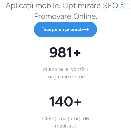
Aplicații mobile. Optimizare SEO și
Promovare Online.
Începe un proiect
981+
Milioane lei vânzări
magazine online
140+
Clienți mulțumiți de
rezultate