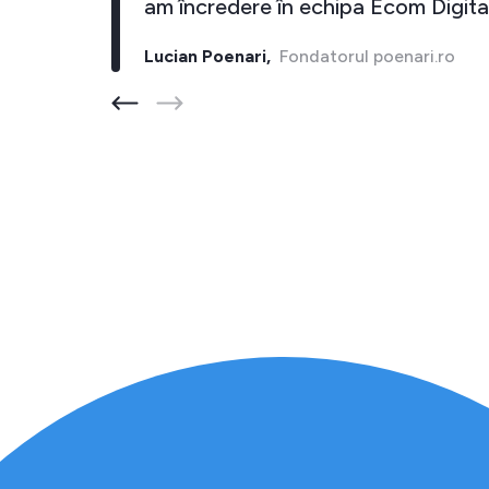
cel putin 10 inapoi."
am încredere în e
rul barber-store.ro
Lucian Poenari,
Fonda