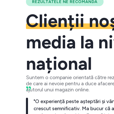
REZULTATELE NE RECOMANDĂ
Clienții no
media la ni
național
Suntem o companie orientată către rezu
de care ai nevoie pentru a duce afacere
ajutorul unui magazin online.
business-ul meu a crescut
"O experiență pest
iecare data cand investesc
crescut semnifica