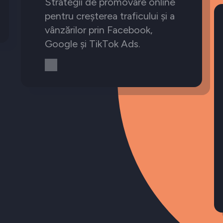
Strategii de promovare online
pentru creșterea traficului și a
vânzărilor prin Facebook,
Google și TikTok Ads.