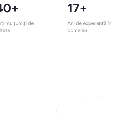
40+
17+
nți mulțumiți de
Ani de experiență în
ltate
domeniu