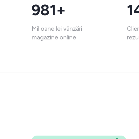
981+
1
Milioane lei vânzări
Clie
magazine online
rezu