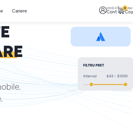
Intră în
0
Total
le
Cariere
Cont
Coș
TE
ARE
obile.
.