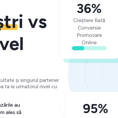
36%
ștri
vs
Creștere Rată
Conversie
Promovare
vel
Online
ltate și singurul partener
a ta la urmatorul nivel cu
95%
e așteptări și vânzările au
tiv. Ma bucur că am ales să