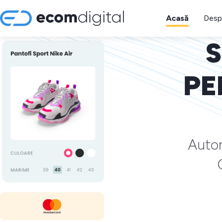
Acasă
Desp
S
PE
Autom