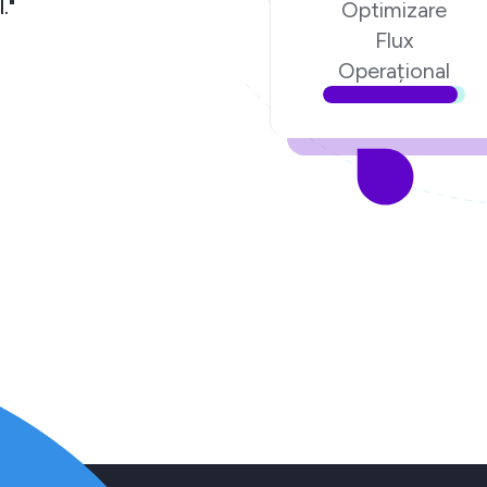
chipa Ecom Digital."
Optimizare
Flux
torul poenari.ro
Operațional