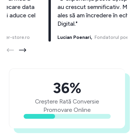
crescut exponential. De fiecare data
cand investesc un Euro imi aduce cel
putin 10 inapoi."
Cristi Bostan,
Fondatorul barber-store.ro
36%
Creștere Rată Conversie
Promovare Online