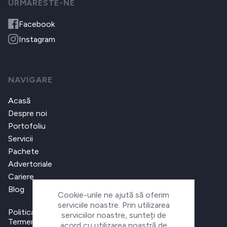
URMARESTE-NE
Facebook
Instagram
NAVIGARE
Acasă
Despre noi
Portofoliu
Servicii
Pachete
Advertoriale
Cariere
Blog
Cookie-urile ne ajută să oferim
serviciile noastre. Prin utilizarea
Politica de confidențialitate
serviciilor noastre, sunteți de
Termeni și condiții
acord cu utilizarea noastră de