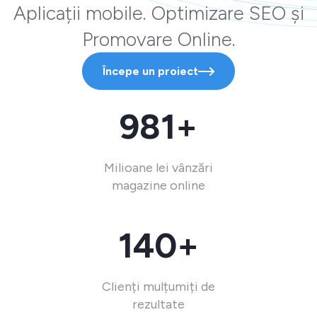
Aplicații mobile. Optimizare SEO și
Promovare Online.
Începe un proiect
981+
Milioane lei vânzări
magazine online
140+
Clienți mulțumiți de
rezultate