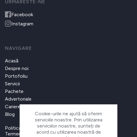
URMARESTE-NE
Facebook
Instagram
NAVIGARE
Acasă
Despre noi
Portofoliu
Servicii
Pachete
Advertoriale
Cariere
Cookie-urile ne ajută să oferim
Blog
serviciile noastre. Prin utilizarea
serviciilor noastre, sunteți de
Politica de confidențialitate
acord cu utilizarea noastră de
Termeni și condiții