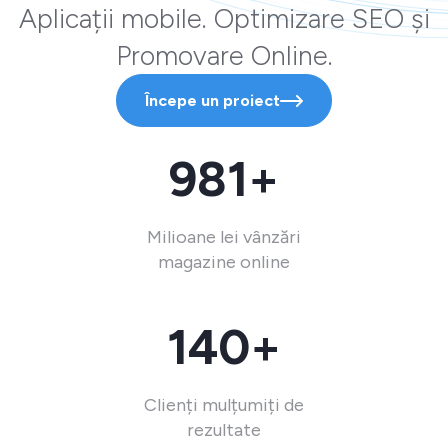
Aplicații mobile. Optimizare SEO și
Promovare Online.
Începe un proiect
981+
Milioane lei vânzări
magazine online
140+
Clienți mulțumiți de
rezultate