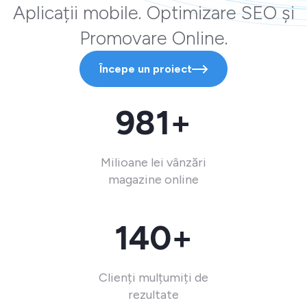
Aplicații mobile. Optimizare SEO și
Promovare Online.
Începe un proiect
981+
Milioane lei vânzări
magazine online
140+
Clienți mulțumiți de
rezultate