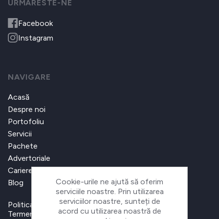
URMARESTE-NE
Facebook
Instagram
NAVIGARE
Acasă
Despre noi
Portofoliu
Servicii
Pachete
Advertoriale
Cariere
Cookie-urile ne ajută să oferim
Blog
serviciile noastre. Prin utilizarea
serviciilor noastre, sunteți de
Politica de confidențialitate
acord cu utilizarea noastră de
Termeni și condiții