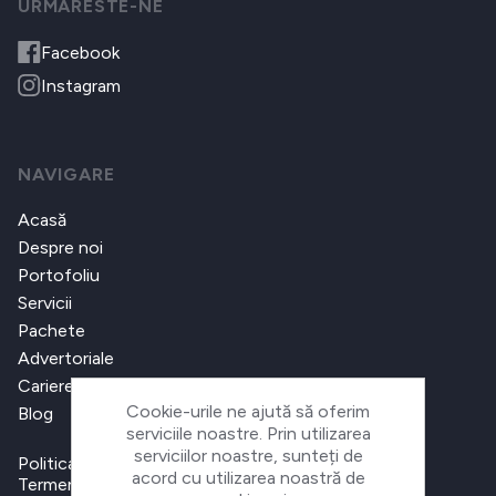
URMARESTE-NE
Facebook
Instagram
NAVIGARE
Acasă
Despre noi
Portofoliu
Servicii
Pachete
Advertoriale
Cariere
Cookie-urile ne ajută să oferim
Blog
serviciile noastre. Prin utilizarea
serviciilor noastre, sunteți de
Politica de confidențialitate
acord cu utilizarea noastră de
Termeni și condiții