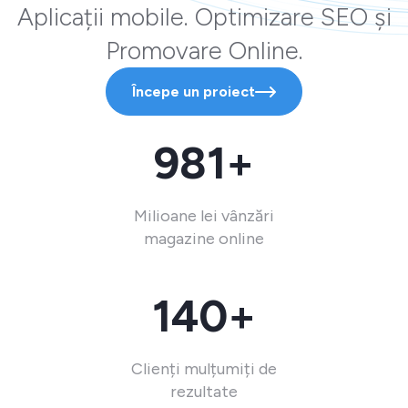
Aplicații mobile. Optimizare SEO și
Promovare Online.
Începe un proiect
981+
Milioane lei vânzări
magazine online
140+
Clienți mulțumiți de
rezultate