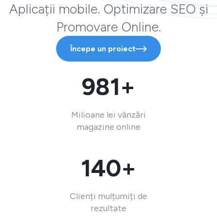
Aplicații mobile. Optimizare SEO și
Promovare Online.
Începe un proiect
981+
Milioane lei vânzări
magazine online
140+
Clienți mulțumiți de
rezultate