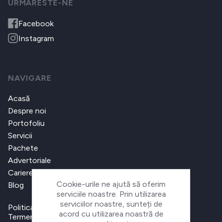
URMARESTE-NE
Facebook
Instagram
NAVIGARE
Acasă
Despre noi
Portofoliu
Servicii
Pachete
Advertoriale
Cariere
Cookie-urile ne ajută să oferim
Blog
serviciile noastre. Prin utilizarea
serviciilor noastre, sunteți de
Politica de confidențialitate
acord cu utilizarea noastră de
Termeni și condiții