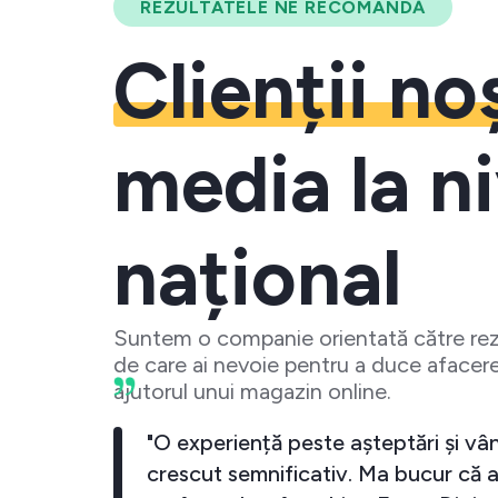
REZULTATELE NE RECOMANDĂ
Clienții no
media la ni
național
Suntem o companie orientată către rezu
de care ai nevoie pentru a duce afacere
ajutorul unui magazin online.
ss-ul meu a crescut
"O experiență peste aște
 data cand investesc
crescut semnificativ. Ma