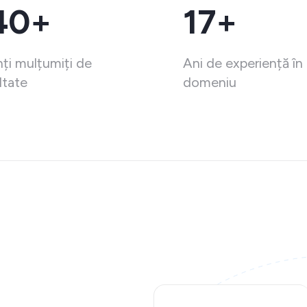
40+
17+
nți mulțumiți de
Ani de experiență în
ltate
domeniu