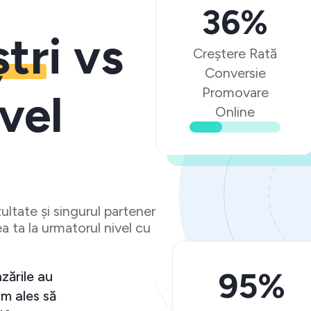
36%
ștri
vs
Creștere Rată
Conversie
Promovare
vel
Online
ltate și singurul partener
a ta la urmatorul nivel cu
95%
ptări și vânzările au
 bucur că am ales să