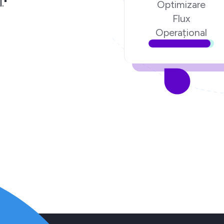
com Digital."
Optimizare
Flux
oenari.ro
Operațional