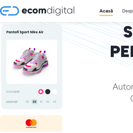
Acasă
Desp
S
PE
Autom