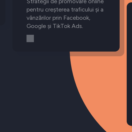
Strategii de promovare online
pentru creșterea traficului și a
vânzărilor prin Facebook,
Google și TikTok Ads.