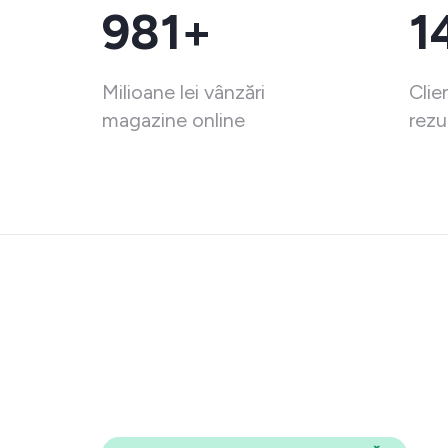
981+
1
Milioane lei vânzări
Clie
magazine online
rezu