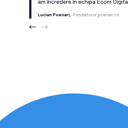
in 10 inapoi."
am încredere în echipa E
ber-store.ro
Lucian Poenari,
Fondatorul p