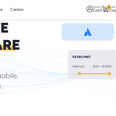
Intră în
0
Total
le
Cariere
Cont
Coș
TE
ARE
obile.
.