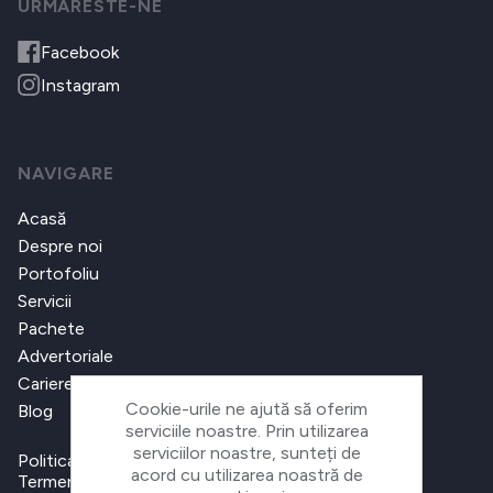
URMARESTE-NE
Facebook
Instagram
NAVIGARE
Acasă
Despre noi
Portofoliu
Servicii
Pachete
Advertoriale
Cariere
Cookie-urile ne ajută să oferim
Blog
serviciile noastre. Prin utilizarea
serviciilor noastre, sunteți de
Politica de confidențialitate
acord cu utilizarea noastră de
Termeni și condiții