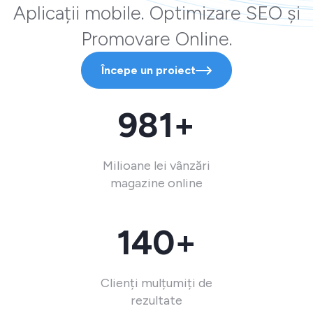
Aplicații mobile. Optimizare SEO și
Promovare Online.
Începe un proiect
981+
Milioane lei vânzări
magazine online
140+
Clienți mulțumiți de
rezultate