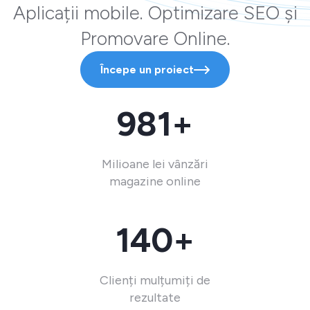
Aplicații mobile. Optimizare SEO și
Promovare Online.
Începe un proiect
981+
Milioane lei vânzări
magazine online
140+
Clienți mulțumiți de
rezultate