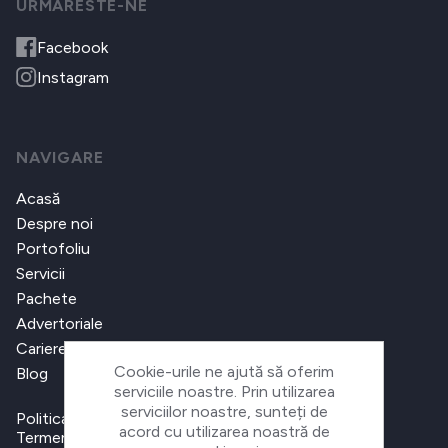
URMARESTE-NE
Facebook
Instagram
NAVIGARE
Acasă
Despre noi
Portofoliu
Servicii
Pachete
Advertoriale
Cariere
Cookie-urile ne ajută să oferim
Blog
serviciile noastre. Prin utilizarea
serviciilor noastre, sunteți de
Politica de confidențialitate
acord cu utilizarea noastră de
Termeni și condiții