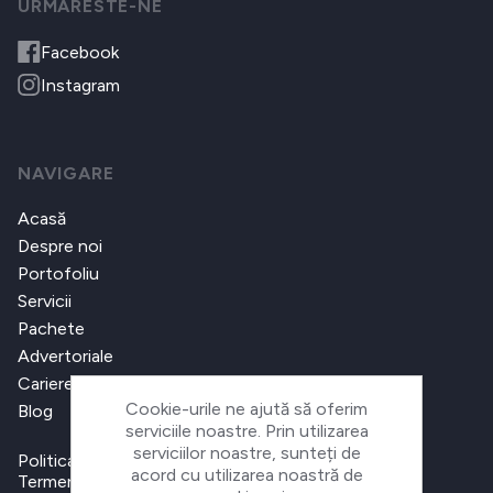
URMARESTE-NE
Facebook
Instagram
NAVIGARE
Acasă
Despre noi
Portofoliu
Servicii
Pachete
Advertoriale
Cariere
Cookie-urile ne ajută să oferim
Blog
serviciile noastre. Prin utilizarea
serviciilor noastre, sunteți de
Politica de confidențialitate
acord cu utilizarea noastră de
Termeni și condiții