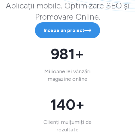
Aplicații mobile. Optimizare SEO și
Promovare Online.
Începe un proiect
981+
Milioane lei vânzări
magazine online
140+
Clienți mulțumiți de
rezultate