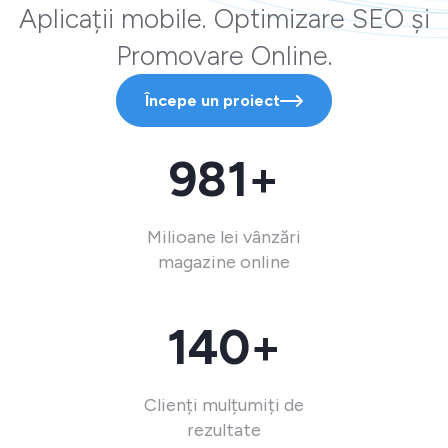
Aplicații mobile. Optimizare SEO și
Promovare Online.
Începe un proiect
981+
Milioane lei vânzări
magazine online
140+
Clienți mulțumiți de
rezultate