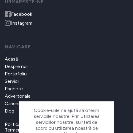
URMARESTE-NE
Facebook
Instagram
NAVIGARE
Acasă
Despre noi
Portofoliu
Servicii
Pachete
Advertoriale
Cariere
Cookie-urile ne ajută să oferim
Blog
serviciile noastre. Prin utilizarea
serviciilor noastre, sunteți de
Politica de confidențialitate
acord cu utilizarea noastră de
Termeni și condiții